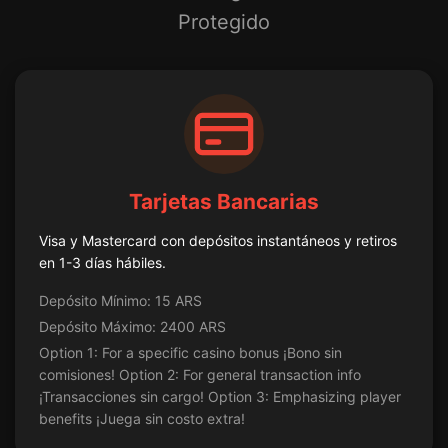
Protegido
Tarjetas Bancarias
Visa y Mastercard con depósitos instantáneos y retiros
en 1-3 días hábiles.
Depósito Mínimo: 15 ARS
Depósito Máximo: 2400 ARS
Option 1: For a specific casino bonus ¡Bono sin
comisiones! Option 2: For general transaction info
¡Transacciones sin cargo! Option 3: Emphasizing player
benefits ¡Juega sin costo extra!