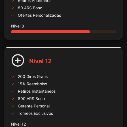
Retiros Prioritarios
80 ARS Bono
Ofertas Personalizadas
Nivel 8
Nivel 12
200 Giros Gratis
15% Reembolso
Retiros Instantáneos
800 ARS Bono
Gerente Personal
Torneos Exclusivos
Nivel 12