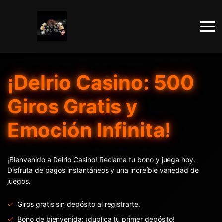
4m ago
LIVE WIN
Grace F. · Prague
$3,130
won
¡Delrio Casino: 500
on Wild Nords
Giros Gratis y
Emoción Infinita!
¡Bienvenido a Delrio Casino! Reclama tu bono y juega hoy.
Disfruta de pagos instantáneos y una increíble variedad de
juegos.
✓
Giros gratis sin depósito al registrarte.
✓
Bono de bienvenida: ¡duplica tu primer depósito!