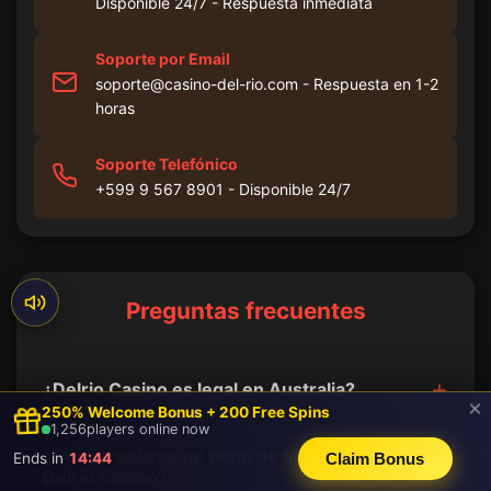
Disponible 24/7 - Respuesta inmediata
instante!
Soporte por Email
soporte@casino-del-rio.com
- Respuesta en 1-2
horas
Soporte Telefónico
+599 9 567 8901 - Disponible 24/7
Preguntas frecuentes
+
¿Delrio Casino es legal en Australia?
×
250% Welcome Bonus + 200 Free Spins
1,254
players online now
¿Cómo reclamo mi bono de bienvenida en
Ends in
14:41
Claim Bonus
+
Delrio Casino?