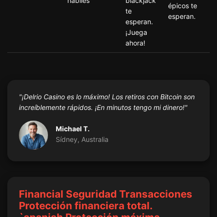
hábiles
blackjack
épicos te
te
esperan.
esperan.
¡Juega
ahora!
"¡Delrio Casino es lo máximo! Los retiros con Bitcoin son
increíblemente rápidos. ¡En minutos tengo mi dinero!"
Michael T.
Sídney, Australia
Financial Seguridad Transacciones
Protección financiera total.