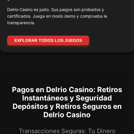
Delrio Casino es justo. Sus juegos son probados y
certificados. Juega en modo demo y comprueba la
transparencia.
EXPLORAR TODOS LOS JUEGOS
Pagos en Delrio Casino: Retiros
Instantáneos y Seguridad
Depósitos y Retiros Seguros en
Delrio Casino
Transacciones Seguras: Tu Dinero